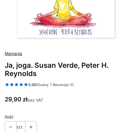
Mamania
Ja, joga. Susan Verde, Peter H.
Reynolds
5.00
(Oceny: 1 Recenzje: 0)
Cena
29,90 zł
bez VAT
Ilość
szt.