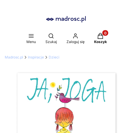
Produkty w koszy
Otwórz wyszukiwarkę
Menu
Szukaj
Zaloguj się
Koszyk
Madrosc.pl
Inspiracje
Dzieci