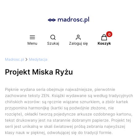
Produkty w koszy
Otwórz wyszukiwarkę
Menu
Szukaj
Zaloguj się
Koszyk
Madrosc.pl
Medytacja
Projekt Miska Ryżu
Pięknie wydana seria obejmuje najważniejsze, pierwotnie
zachowane teksty ZEN. Książki wydawane są według tradycyjnych
chińskich wzorów: są ręcznie wiązane sznurkiem, a zbiór kartek
przypomina harmonijkę (kartki są podwójnie złożone, nie
rozcięte), okładki tworzą pojedyncze arkusze ozdobnego kartonu,
tekst drukowany jest na starannie dobranym papierze. Projekt tej
serii jest unikalną w skali światowej próbą zebrania najwyższej
klasy nauk w pięknej, odwołującej się do tradycji formie.