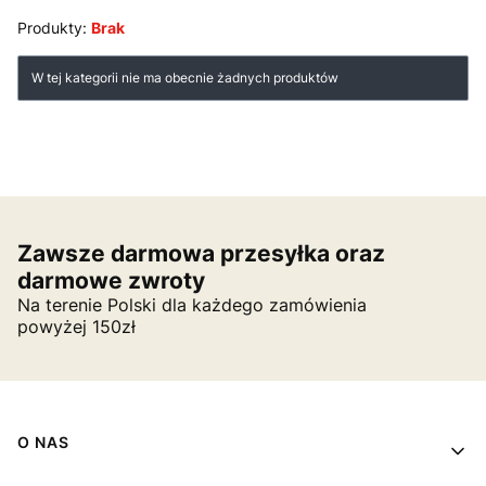
Produkty:
Brak
Lista produktów
W tej kategorii nie ma obecnie żadnych produktów
Zawsze darmowa przesyłka oraz
darmowe zwroty
Na terenie Polski dla każdego zamówienia
powyżej 150zł
Linki w stopce
O NAS