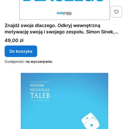
Znajdź swoje dlaczego. Odkryj wewnętrzną
motywację swoją i swojego zespołu. Simon Sinek,
David Mead, Peter Docker
Cena
49,00 zł
Do koszyka
Dostępność:
na wyczerpaniu