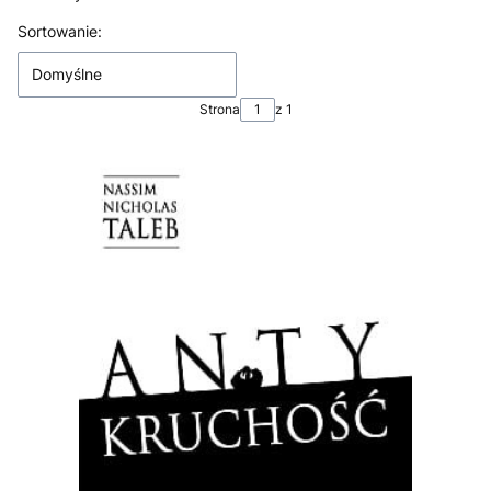
Lista produktów
Sortowanie:
Domyślne
Strona
z 1