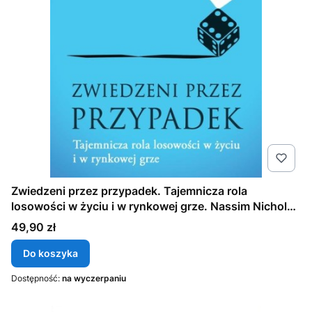
Zwiedzeni przez przypadek. Tajemnicza rola
losowości w życiu i w rynkowej grze. Nassim Nicholas
Taleb
Cena
49,90 zł
Do koszyka
Dostępność:
na wyczerpaniu