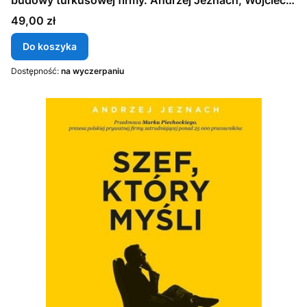
budowy turkusowej firmy. Andrzej Jeznach, Wojciech
Eichelberger
Cena
49,00 zł
Do koszyka
Dostępność:
na wyczerpaniu