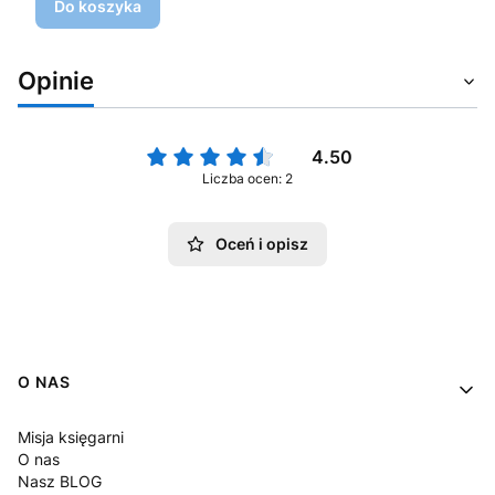
Do koszyka
Opinie
4.50
Liczba ocen: 2
Oceń i opisz
Linki w stopce
O NAS
Misja księgarni
O nas
Nasz BLOG