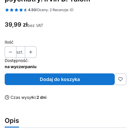
4.50
(Oceny: 2 Recenzje: 0)
Cena
39,99 zł
bez VAT
Ilość
szt.
Dostępność:
na wyczerpaniu
Dodaj do koszyka
Czas wysyłki:
2 dni
Opis