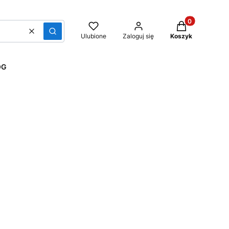
Produkty w kos
Wyczyść
Szukaj
Ulubione
Zaloguj się
Koszyk
OG