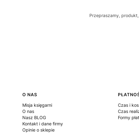
Przepraszamy, produkt, 
Linki w stopce
O NAS
PŁATNOŚ
Misja księgarni
Czas i ko
O nas
Czas reali
Nasz BLOG
Formy pła
Kontakt i dane firmy
Opinie o sklepie