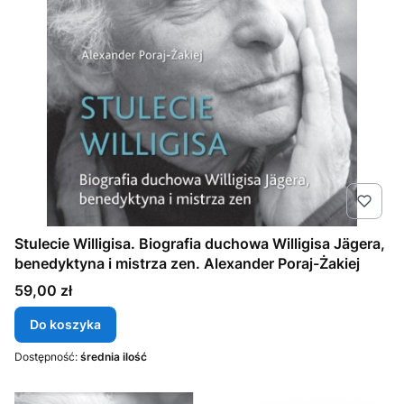
Stulecie Willigisa. Biografia duchowa Willigisa Jägera,
benedyktyna i mistrza zen. Alexander Poraj-Żakiej
Cena
59,00 zł
Do koszyka
Dostępność:
średnia ilość