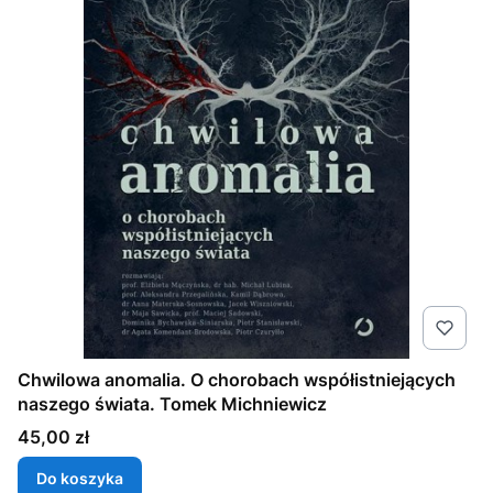
Chwilowa anomalia. O chorobach współistniejących
naszego świata. Tomek Michniewicz
Cena
45,00 zł
Do koszyka